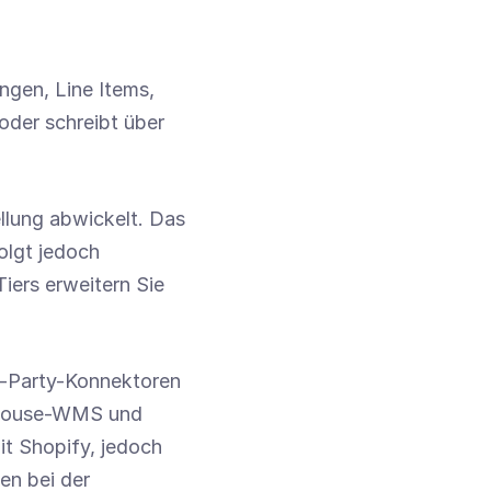
gen, Line Items, 
oder schreibt über 
llung abwickelt. Das 
olgt jedoch 
iers erweitern Sie 
d-Party-Konnektoren 
-House-WMS und 
t Shopify, jedoch 
n bei der 