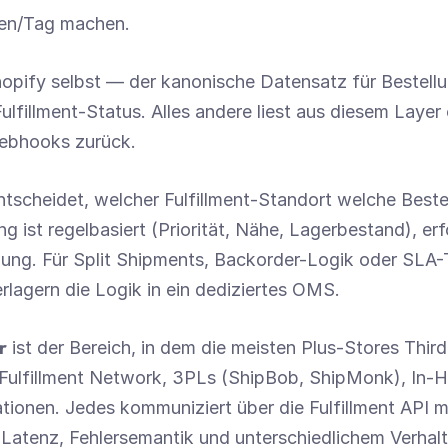
gen/Tag machen.
hopify selbst — der kanonische Datensatz für Bestellun
lfillment-Status. Alles andere liest aus diesem Layer 
ebhooks zurück.
ntscheidet, welcher Fulfillment-Standort welche Beste
g ist regelbasiert (Priorität, Nähe, Lagerbestand), erf
lung. Für Split Shipments, Backorder-Logik oder SLA-T
rlagern die Logik in ein dediziertes OMS.
r
 ist der Bereich, in dem die meisten Plus-Stores Thir
 Fulfillment Network, 3PLs (ShipBob, ShipMonk), In
tionen. Jedes kommuniziert über die Fulfillment API mi
 Latenz, Fehlersemantik und unterschiedlichem Verhalte