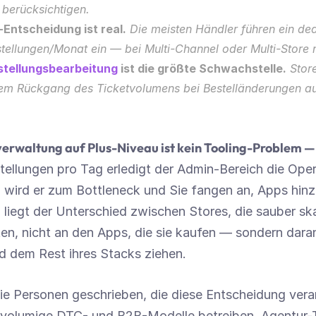
 berücksichtigen.
-Entscheidung ist real.
 Die meisten Händler führen ein ded
ellungen/Monat ein — bei Multi-Channel oder Multi-Store n
stellungsbearbeitung
 ist die größte Schwachstelle.
 Store
em Rückgang des Ticketvolumens bei Bestelländerungen auf 
rwaltung auf Plus-Niveau ist kein Tooling-Problem — e
tellungen pro Tag erledigt der Admin-Bereich die Opera
 wird er zum Bottleneck und Sie fangen an, Apps hinz
liegt der Unterschied zwischen Stores, die sauber skal
en, nicht an den Apps, die sie kaufen — sondern daran
 dem Rest ihres Stacks ziehen.
 die Personen geschrieben, die diese Entscheidung ver
hvolumige DTC- und B2B-Modelle betreiben, Agentur-T