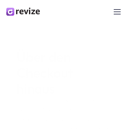
Über den 
Checkout 
hinaus
Ihre unverzichtbare Ressource für 
Einblicke, Tipps und Strategien, um die 
Kundenzufriedenheit zu steigern, 
Rücksendungen zu reduzieren und das 