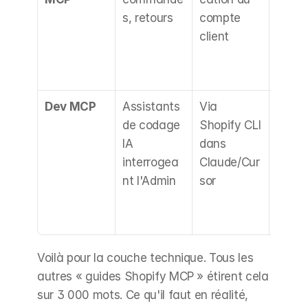
s, retours
compte 
pour l
client
fidélis
le moi
adopt
Dev MCP
Assistants 
Via 
Utile 
de codage 
Shopify CLI 
votre 
IA 
dans 
équipe
interrogea
Claude/Cur
techni
nt l'Admin
sor
inutil
les 
achet
Voilà pour la couche technique. Tous les 
autres « guides Shopify MCP » étirent cela 
sur 3 000 mots. Ce qu'il faut en réalité, 