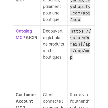
paiement 
yshopify
boutiq
pour une 
.com/api
Déve
boutique
/mcp
z ici.
Catalog 
Découvert
https://
Réel m
MCP
 (UCP)
e globale 
{storeDo
précoc
de produits 
main}/ap
Outils 
multi-
i/ucp/mc
searc
boutiques
p
alog, 
looku
alog, 
get_p
t.
Customer 
Client 
Routé via 
Réel, l
Account 
connecté : 
l'authentifi
plus 
MCP
commande
cation du 
impac