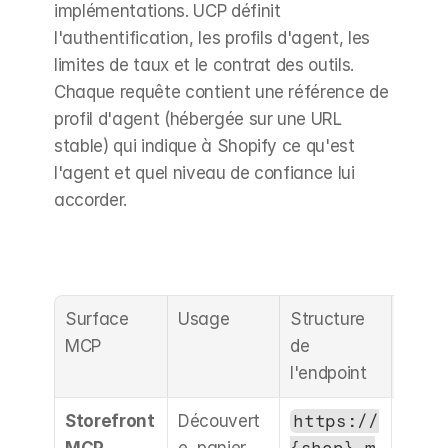
implémentations. UCP définit 
l'authentification, les profils d'agent, les 
limites de taux et le contrat des outils. 
Chaque requête contient une référence de 
profil d'agent (hébergée sur une URL 
stable) qui indique à Shopify ce qu'est 
l'agent et quel niveau de confiance lui 
accorder.
Surface 
Usage
Structure 
Réalit
MCP
de 
opéra
l'endpoint
Storefront 
Découvert
https://
Actif, 
MCP
e, panier, 
{shop}.m
sur c