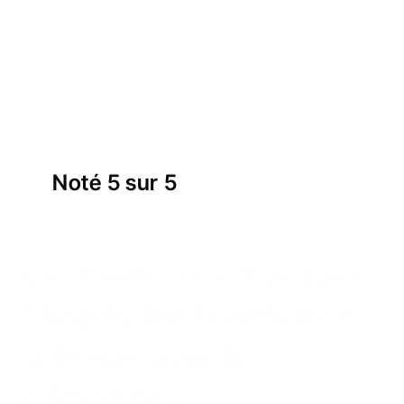
Ajouter une date de livraison 
souhaitée
Les clients choisissent ou modifient une date de 
livraison. Moins de livraisons manquées, moins de 
frais de nouvelle livraison.
Noté 5 sur 5 
Les meilleures marques 
Shopify font confiance 
à Revize pour la 
édition des 