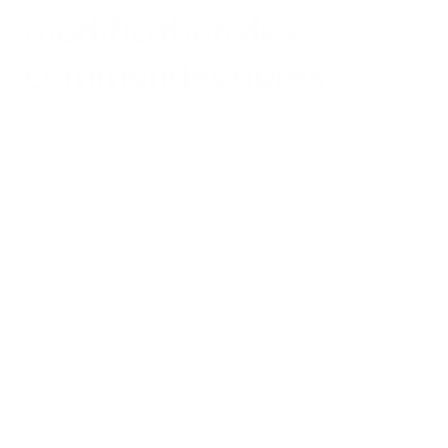
modification des 
commandes après 
achat sur Shopify