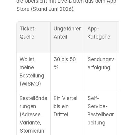
die Übersicht mit Live-Daten aus dem App 
Store (Stand Juni 2026).
Ticket-
Ungefährer 
App-
Auswi
Quelle
Anteil
Kategorie
g auf 
Ticke
Wo ist 
30 bis 50 
Sendungsv
Verhi
meine 
%
erfolgung
Bestellung 
(WISMO)
Bestellände
Ein Viertel 
Self-
Elimin
rungen 
bis ein 
Service-
(Adresse, 
Drittel
Bestellbear
Variante, 
beitung
Stornierun