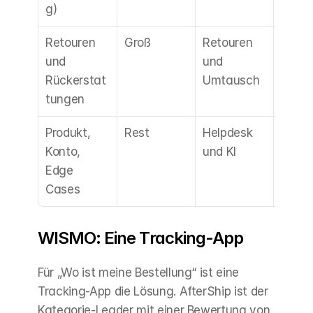
g)
Retouren 
Groß
Retouren 
Self-
und 
und 
Servi
Rückerstat
Umtausch
Abwic
tungen
Produkt, 
Rest
Helpdesk 
Löst 
Konto, 
und KI
schne
Edge 
Cases
WISMO: Eine Tracking-App
Für „Wo ist meine Bestellung“ ist eine 
Tracking-App die Lösung. AfterShip ist der 
Kategorie-Leader mit einer Bewertung von 