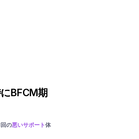
にBFCM期
1回の
悪いサポート
体