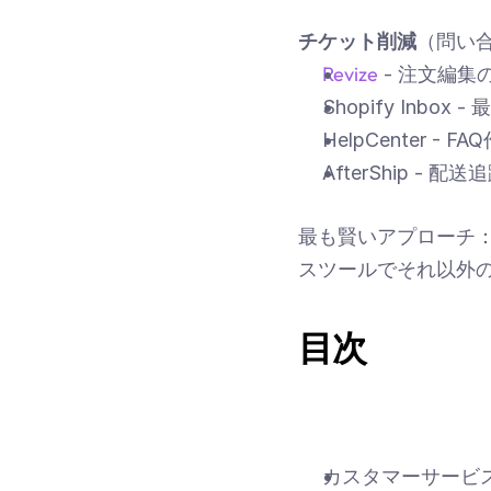
チケット削減
（問い
Revize
 - 注文編
Shopify Inbo
HelpCenter - 
AfterShip -
最も賢いアプローチ
スツールでそれ以外
目次
カスタマーサービ