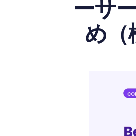
ーサ
め（