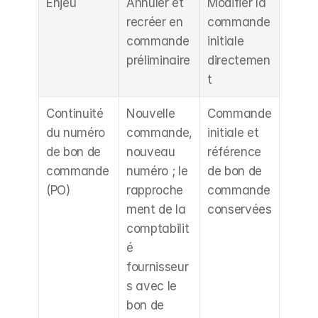
Enjeu
Annuler et 
Modifier la 
recréer en 
commande 
commande 
initiale 
préliminaire
directemen
t
Continuité 
Nouvelle 
Commande 
du numéro 
commande, 
initiale et 
de bon de 
nouveau 
référence 
commande 
numéro ; le 
de bon de 
(PO)
rapproche
commande 
ment de la 
conservées
comptabilit
é 
fournisseur
s avec le 
bon de 