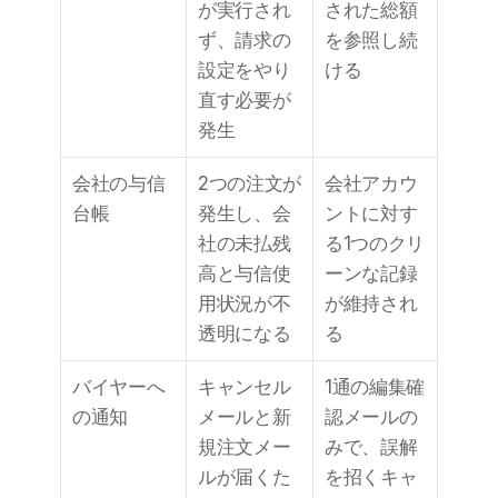
が実行され
された総額
ず、請求の
を参照し続
設定をやり
ける
直す必要が
発生
会社の与信
2つの注文が
会社アカウ
台帳
発生し、会
ントに対す
社の未払残
る1つのクリ
高と与信使
ーンな記録
用状況が不
が維持され
透明になる
る
バイヤーへ
キャンセル
1通の編集確
の通知
メールと新
認メールの
規注文メー
みで、誤解
ルが届くた
を招くキャ