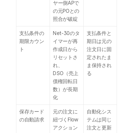
ヤー側APで
の元POとの
照合が破綻
支払条件の
Net-30のタ
支払条件と
期限カウン
イマーが再
期日は元の
ト
作成日から
注文日に固
リセットさ
定されたま
れ、
ま保持され
DSO（売上
る
債権回転日
数）が長期
化
保存カード
元の注文に
自動化シス
の自動請求
紐づくFlow
テムは同じ
アクション
注文と更新