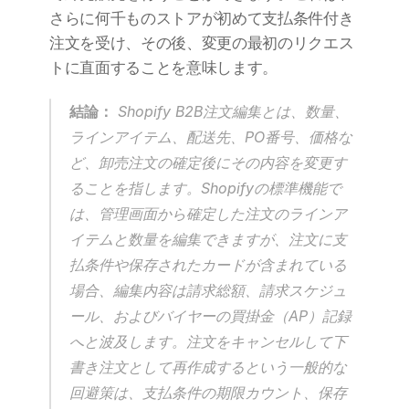
さらに何千ものストアが初めて支払条件付き
注文を受け、その後、変更の最初のリクエス
トに直面することを意味します。
結論：
 Shopify B2B注文編集とは、数量、
ラインアイテム、配送先、PO番号、価格な
ど、卸売注文の確定後にその内容を変更す
ることを指します。Shopifyの標準機能で
は、管理画面から確定した注文のラインア
イテムと数量を編集できますが、注文に支
払条件や保存されたカードが含まれている
場合、編集内容は請求総額、請求スケジュ
ール、およびバイヤーの買掛金（AP）記録
へと波及します。注文をキャンセルして下
書き注文として再作成するという一般的な
回避策は、支払条件の期限カウント、保存