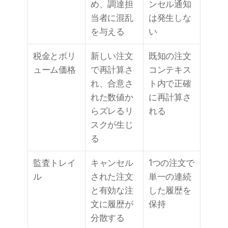
め、調達担
ンセル通知
当者に混乱
は発生しな
を与える
い
税金とボリ
新しい注文
既知の注文
ューム価格
で再計算さ
コンテキス
れ、合意さ
ト内で正確
れた数値か
に再計算さ
らズレるリ
れる
スクが生じ
る
監査トレイ
キャンセル
1つの注文で
ル
された注文
単一の連続
と有効な注
した履歴を
文に履歴が
保持
分散する