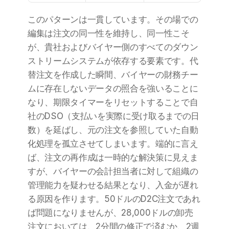
このパターンは一貫しています。その場での
編集は注文の同一性を維持し、同一性こそ
が、貴社およびバイヤー側のすべてのダウン
ストリームシステムが依存する要素です。代
替注文を作成した瞬間、バイヤーの財務チー
ムに存在しないデータの照合を強いることに
なり、期限タイマーをリセットすることで自
社のDSO（支払いを実際に受け取るまでの日
数）を延ばし、元の注文を参照していた自動
化処理を孤立させてしまいます。端的に言え
ば、注文の再作成は一時的な解決策に見えま
すが、バイヤーの会計担当者に対して組織の
管理能力を疑わせる結果となり、入金が遅れ
る原因を作ります。50ドルのD2C注文であれ
ば問題になりませんが、28,000ドルの卸売
注文においては、2分間の修正で済むか、2週