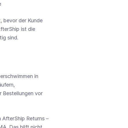
e
, bevor der Kunde 
erShip ist die 
ig sind.
verschwimmen in 
ufern, 
 Bestellungen vor 
 AfterShip Returns – 
. Das hilft nicht 