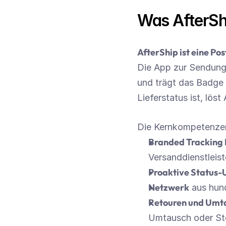
Was AfterShi
AfterShip ist eine Po
Die App zur Sendungs
und trägt das Badge 
Lieferstatus ist, lös
Die Kernkompetenzen
Branded Tracking
Versanddienstleist
Proaktive Status-
Netzwerk
 aus hun
Retouren und Umt
Umtausch oder St