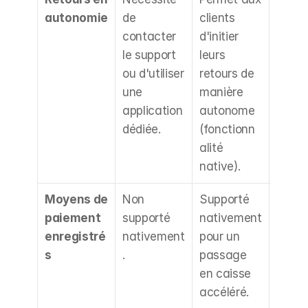
autonomie
de 
clients 
n du s
contacter 
d'initier 
servic
le support 
leurs 
client 
ou d'utiliser 
retours de 
réduct
une 
manière 
du vo
application 
autonome 
de tic
dédiée.
(fonctionn
de su
alité 
native).
Moyens de 
Non 
Supporté 
Expér
paiement 
supporté 
nativement 
d'ach
enregistré
nativement
pour un 
fluidif
s
.
passage 
pour l
en caisse 
clients
accéléré.
récurr