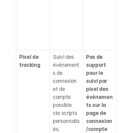
à jour
les 
nouve
avant
migrer
Pixel de 
Suivi des 
Pas de 
Perte 
tracking
événement
support 
donné
s de 
pour le 
micro
connexion 
suivi par 
conve
et de 
pixel des 
spécif
compte 
événemen
à l'es
possible 
ts sur la 
compt
via scripts 
page de 
Envis
personnalis
connexion
des 
és.
/compte 
alter