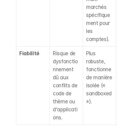
marchés 
Suive
spécifique
près l
ment pour 
mises 
les 
jour d
comptes).
Shopi
Fiabilité
Risque de 
Plus 
Moins
dysfonctio
robuste, 
d'inte
nnement 
fonctionne 
ons su
dû aux 
de manière 
foncti
conflits de 
isolée (« 
de ba
code de 
sandboxed 
(conn
thème ou 
»).
/inscr
d'applicati
).
ons.