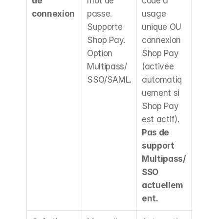
de 
mot de 
code à 
plus r
connexion
passe. 
usage 
sur les
Supporte 
unique OU 
nouve
Shop Pay. 
connexion 
compt
Option 
Shop Pay 
mais 
Multipass/
(activée 
l'abse
SSO/SAML.
automatiq
de 
uement si 
Multi
Shop Pay 
SSO e
est actif). 
facteu
Pas de 
bloqu
support 
pour l
Multipass/
entrep
SSO 
qui en
actuellem
dépen
ent.