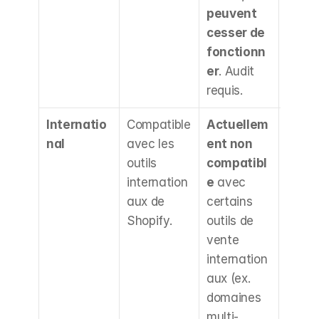
peuvent 
avec l
cesser de 
nouve
fonctionn
décle
er
. Audit 
rs 
requis.
dispon
Internatio
Compatible 
Actuellem
Point 
nal
avec les 
ent non 
vigila
outils 
compatibl
majeu
internation
e
 avec 
pour l
aux de 
certains 
bouti
Shopify.
outils de 
qui 
vente 
dépen
internation
de ces
aux (ex. 
confi
domaines 
ons m
multi-
march