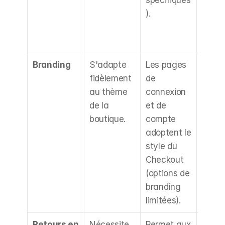
spécifiques
interf
).
gérée 
appli
s.
Branding
S'adapte 
Les pages 
Contrô
fidèlement 
de 
esthét
au thème 
connexion 
plus 
de la 
et de 
restre
boutique.
compte 
adoptent le 
style du 
Checkout 
(options de 
branding 
limitées).
Retours en 
Nécessite 
Permet aux 
Améli