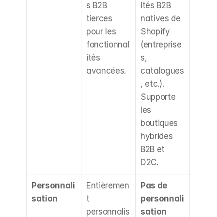
s B2B 
ités B2B 
ble po
tierces 
natives de 
bouti
pour les 
Shopify 
exploi
fonctionnal
(entreprise
ou 
ités 
s, 
prévo
avancées.
catalogues
d'expl
, etc.). 
les 
Supporte 
fonct
les 
ités B
boutiques 
native
hybrides 
Shopi
B2B et 
D2C.
Personnali
Entièremen
Pas de 
Impac
sation
t 
personnali
majeu
personnalis
sation 
pour l