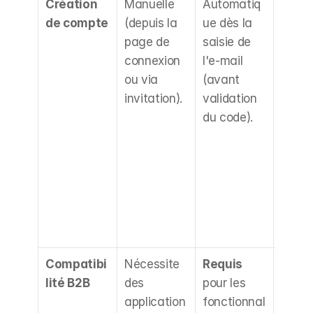
Création 
Manuelle 
Automatiq
Inscri
de compte
(depuis la 
ue dès la 
simplif
page de 
saisie de 
risque
connexion 
l'e-mail 
margi
ou via 
(avant 
de 
invitation).
validation 
compt
du code).
bots n
vérifié
(Shopi
intègr
mesur
d'att
on).
Compatibi
Nécessite 
Requis
Mise à
lité B2B
des 
pour les 
niveau
application
fonctionnal
indis