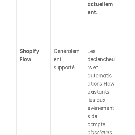
actuellem
s de 
ent.
tracki
côté 
serveu
néces
Shopify 
Généralem
Les 
Néces
Flow
ent 
déclencheu
une 
supporté.
rs et 
vérifi
automatis
et 
ations Flow 
potent
existants 
ment l
liés aux 
recon
événement
tion d
s de 
flux 
compte 
d'aut
classiques
sation