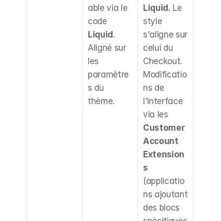
able via le 
Liquid.
 Le 
pages
code 
style 
compt
Liquid
. 
s'aligne sur 
lourd
Aligné sur 
celui du 
perso
les 
Checkout. 
ées. 
paramètre
Modificatio
Néces
s du 
ns de 
d'adop
thème.
l'interface 
la log
via les 
d'ext
Customer 
s, simi
Account 
à Che
Extension
Extens
s
y. Moi
(applicatio
contrô
ns ajoutant 
direct
des blocs 
le cod