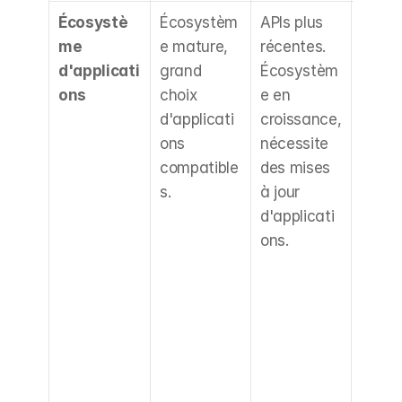
Écosystè
Écosystèm
APIs plus 
CRITI
me 
e mature, 
récentes. 
Vérifie
d'applicati
grand 
Écosystèm
que t
ons
choix 
e en 
vos 
d'applicati
croissance, 
appli
ons 
nécessite 
s 
compatible
des mises 
essent
s.
à jour 
s (fidé
d'applicati
éditio
ons.
comm
, avis,
abon
nts, et
sont 
compa
s ou m